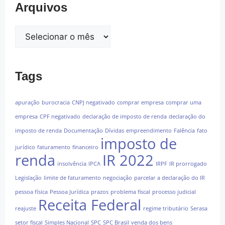
Arquivos
Tags
apuração
burocracia
CNPJ negativado
comprar empresa
comprar uma
empresa
CPF negativado
declaração de imposto de renda
declaração do
imposto de renda
Documentação
Dívidas
empreendimento
Falência
fato
imposto de
jurídico
faturamento
financeiro
renda
IR 2022
insolvência
IPCA
IRPF
IR prorrogado
Legislação
limite de faturamento
negociação
parcelar a declaração do IR
pessoa física
Pessoa Jurídica
prazos
problema fiscal
processo judicial
Receita Federal
reajuste
regime tributário
Serasa
setor fiscal
Simples Nacional
SPC
SPC Brasil
venda dos bens